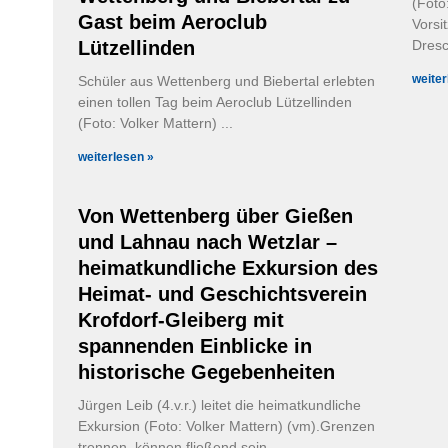
(Foto
Gast beim Aeroclub
Vorsi
Lützellinden
Dresc
weiter
Schüler aus Wettenberg und Biebertal erlebten
einen tollen Tag beim Aeroclub Lützellinden
(Foto: Volker Mattern)
weiterlesen »
Von Wettenberg über Gießen
und Lahnau nach Wetzlar –
heimatkundliche Exkursion des
Heimat- und Geschichtsverein
Krofdorf-Gleiberg mit
spannenden Einblicke in
historische Gegebenheiten
Jürgen Leib (4.v.r.) leitet die heimatkundliche
Exkursion (Foto: Volker Mattern) (vm).Grenzen
trennen, können fließend sein,