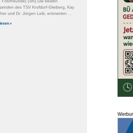
: Fotofreunde) (vm).Die beiden
tzenden des TSV Krofdorf-Gleiberg, Kay
her und Dr. Jürgen Leib, erinnerten
lesen »
Werbu