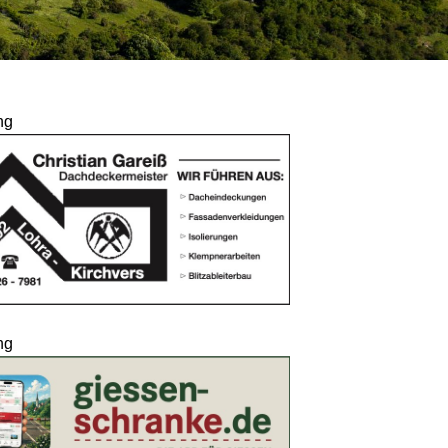
ng
ng