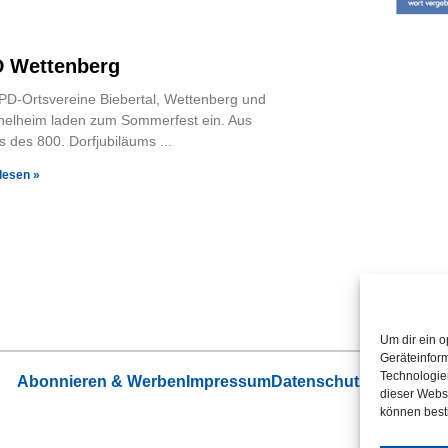
 Wettenberg
PD-Ortsvereine Biebertal, Wettenberg und
elheim laden zum Sommerfest ein. Aus
s des 800. Dorfjubiläums
lesen »
Um dir ein o
Geräteinfor
Technologien
Abonnieren & Werben
Impressum
Datenschutz
Cookie-Ric
dieser Websi
können best