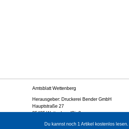
Amtsblatt Wettenberg
Herausgeber: Druckerei Bender GmbH
Hauptstraße 27
35435 Wettenberg/Gießen
06 41 / 98 49 96-0
Du kannst noch
1
Artikel kostenlos lesen
info@druckerei-bender.de