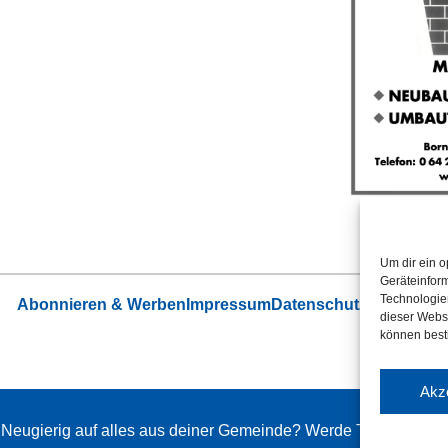
Um dir ein o
Geräteinfor
Technologien
Abonnieren & Werben
Impressum
Datenschutz
Cookie-Ric
dieser Websi
können best
Akz
. Neugierig auf alles aus deiner Gemeinde? Werde Teil des Amts